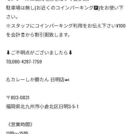
駐車場は無し(お近くのコインパーキング🅿️)をお使い下
さい。
※スタッフにコインパーキング利用をお伝え下さい¥100
を会計🧾から割引🈹致します。
⬇️ご不明点がございましたら⬇️
TEL080-4287-7759
💪カレーしか勝たん 日明店🍛
〒803-0831
福岡県北九州市小倉北区日明3-5-1
《営業時間》
11時〜15時