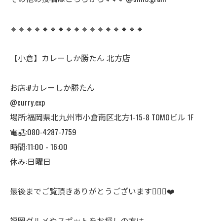
🔸🔹🔸🔹🔸🔹🔸🔹🔸🔹🔸🔹🔸🔹🔸🔹🔸
【小倉】カレーしか勝たん 北方店
お店:#カレーしか勝たん
@curry.exp
場所:福岡県北九州市小倉南区北方1-15-8 TOMOビル 1F
電話:080-4287-7759
時間:11:00 - 16:00
休み:日曜日
最後までご覧頂きありがとうございます🙇🏻‍♀️❤️
福岡グルメやスポットをお探しの方は