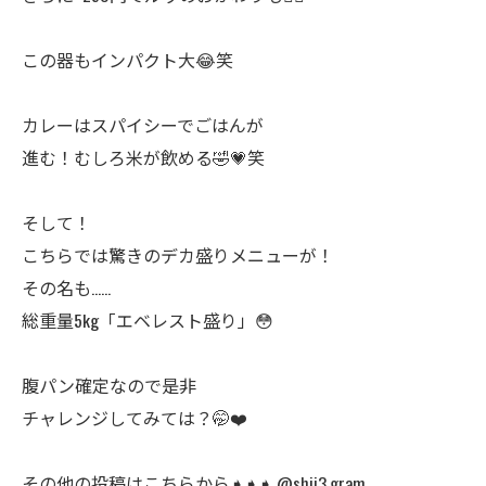
この器もインパクト大😂笑
カレーはスパイシーでごはんが
進む！むしろ米が飲める🤣💗笑
そして！
こちらでは驚きのデカ盛りメニューが！
その名も……
総重量5kg「エベレスト盛り」😳
腹パン確定なので是非
チャレンジしてみては？🤭❤️
その他の投稿はこちらから➧➧➧ @shii3.gram